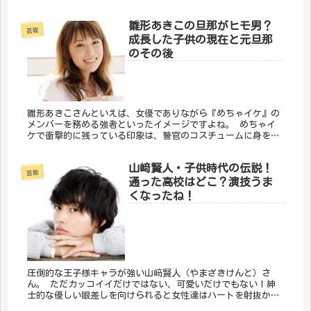
て演技力のことについてまとめました。
雛形あきこの旦那がヒモ男？
芸能
成長した子供の現在と元旦那
のその後
雛形あきこさんといえば、女優でありながら『めちゃイケ』の
メンバーを務める強者といったイメージですよね。 めちゃイ
ケで衝撃的に残っている印象は、警官のコスチュームに身を包
み美しくかっこよく登場したかと思えば、眉毛を一本に繋げ、
口の周りも黒で囲...
山﨑賢人・子供時代の伝説！
芸能
通った高校はどこ？演技うま
くなったね！
圧倒的な王子様キャラが強い山﨑賢人（やまざきけんと）さ
ん。 ただカッコイイだけではない、可愛いだけでもない！紳
士的な優しい眼差しを向けられると女性達はハートを射抜かれ
てしまいます！ たちまちPrince賢人の虜となった女性で溢れ