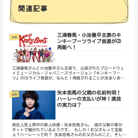
関連記事
三浦春馬・小池徹平主演のキ
芸能
ンキーブーツライブ音源がCD
再販へ！
三浦春馬さんと小池徹平さん主演で、公演されたブロードウェ
イミュージカル・ジャパニーズヴァージョン『キンキーブー
ツ』のCDライブ音源が、なんと！再販されることが決まりまし
た！ アスマートさんへの登録方法・CDの支払い方法・送料に
ついてまとめました。
矢本悠馬の父親の名前判明！
芸能
ハーレーの支払いが神！演技
の実力は？
現在人気上昇中の新人俳優・矢本悠馬さん。 彼の父親の事が
ネットで騒がれているようです。 もしや！お父さんって芸能
人？ハーレーって何？ 矢本悠馬さんのお父さんのこと、そし