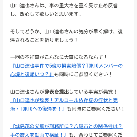
山口達也さんは、事の重大さを重く受け止め反省
し、改心して欲しいと思います。
そしてどうか、山口達也さんの処分が早く解け、復
帰されることを祈りましょう！
一回の不祥事がこんなに大事になるなんて！
『山口達也事件で5億の損害賠償？TOKIOメンバーの
心境と復帰いつ？』
も同時にご参照ください！
山口達也さんが
辞表を提出
している事実が発覚！
『山口達也が辞表！アルコール依存症の症状と完
治・TOKIOへの復帰を！』
も同時にご参照ください！
『城島茂の父親が刑務所に？八尾市との関係性は？
手の震えを動画で検証！』
も、合わせてご参照くだ