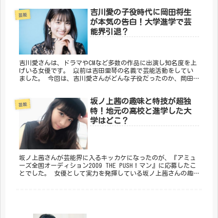
かえってしま...
吉川愛の子役時代に岡田将生
芸能
が本気の告白！大学進学で芸
能界引退？
吉川愛さんは、ドラマやCMなど多数の作品に出演し知名度を上
げいる女優です。 以前は吉田里琴の名義で芸能活動をしてい
ました。 今回は、吉川愛さんがどんな子役だったのか、岡田
将生さんにプロポーズをさせてしまった経緯や大学などについ
てまとめました。
坂ノ上茜の趣味と特技が超独
芸能
特！地元の高校と進学した大
学はどこ？
坂ノ上茜さんが芸能界に入るキッカケになったのが、『アミュ
ーズ全国オーディション2009 THE PUSH！マン』に応募したこ
とでした。 女優として実力を発揮している坂ノ上茜さんの趣
味と特技が独特なことと、通っていた高校や大学についてまと
めました。