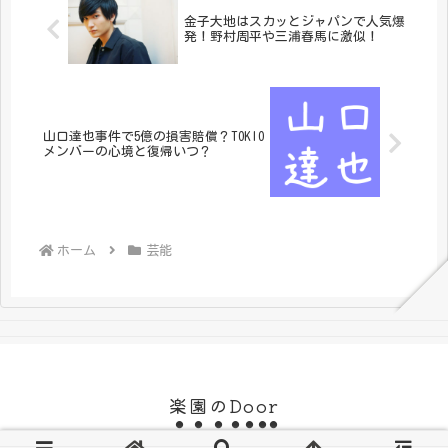
金子大地はスカッとジャパンで人気爆
発！野村周平や三浦春馬に激似！
山口達也事件で5億の損害賠償？TOKIO
メンバーの心境と復帰いつ？
ホーム
芸能
楽園のDoor