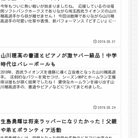
今年もついに熱い戦いが始まりましたね。 応援しているのは福
岡ソフトバンクホークスでありながら埼玉西武ライオンズの山川
穂高選手から目が離せません！ 今回は敵陣でありながら山川穂
高選手の可愛い仕草や表情、新パフォーマンス『どすこい』につ
いてまとめました。
2019.03.31
山川穂高の書道とピアノが激ヤバ一級品！中学
時代はバレーボールも
2018年、西武ライオンズを優勝に導く立役者となった山川穂高選
手。 圧倒的なパワーを見せつけ、シーズンMVPとホームラン王獲
得は誰もが頷く結果でしたね！ 豪快なホームランを繰り出す山
川穂高選手の、書道やピアノなどについてまとめました。
2019.03.24
生島勇輝は将来ラッパーになりたかった！父親
や弟とボランティア活動