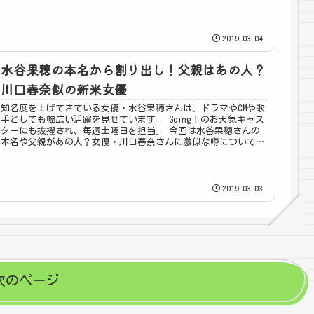
にかかっていたことについてまとめました。
2019.03.04
水谷果穂の本名から割り出し！父親はあの人？
川口春奈似の新米女優
知名度を上げてきている女優・水谷果穂さんは、ドラマやCMや歌
手としても幅広い活躍を見せています。 Going！のお天気キャス
ターにも抜擢され、毎週土曜日を担当。 今回は水谷果穂さんの
本名や父親があの人？女優・川口春奈さんに激似な噂についてま
とめました。
2019.03.03
次のページ