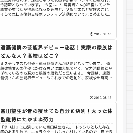
生島勇輝さんは、話題となった映画や多数のドラマに出演され、
今話題となっています。 今回は、生島勇輝さんが目指していた
職業や英会話が得意になった理由と、父親や弟など家族のこと、
そして気仙沼復興支援ボランティア活動についてまとめました。
2019.03.15
遠藤健慎の芸能界デビュー秘話！実家の家族は
どんな人？高校はどこ？
ミステリアスな俳優・遠藤健慎さんが話題となっています。 遠
藤健慎さんの俳優にかける思いは並大抵でなく、実力派俳優と呼
ばれているのも努力と根性の賜物だと思います。 今回は、遠藤
健慎さんの芸能界デビューやこれまでの活動と、家族や出身高校
についてまとめました。
2019.03.12
富田望生が昔の痩せてる自分と決別！太った体
型維持にたゆまぬ努力
『3年A組』に出演していた富田望生さん。 ドッシリとした存在
感のある生徒で、キャラクターもしっかりしているので、目で追