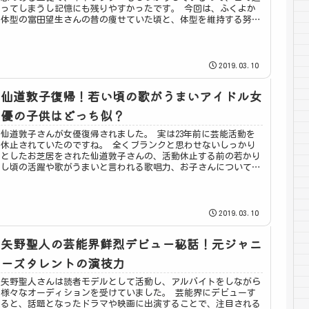
ってしまうし記憶にも残りやすかったです。 今回は、ふくよか
体型の富田望生さんの昔の痩せていた頃と、体型を維持する努力
についてまとめました。
2019.03.10
仙道敦子復帰！若い頃の歌がうまいアイドル女
優の子供はどっち似？
仙道敦子さんが女優復帰されました。 実は23年前に芸能活動を
休止されていたのですね。 全くブランクと思わせないしっかり
としたお芝居をされた仙道敦子さんの、活動休止する前の若かり
し頃の活躍や歌がうまいと言われる歌唱力、お子さんについてま
とめました。
2019.03.10
矢野聖人の芸能界鮮烈デビュー秘話！元ジャニ
ーズタレントの演技力
矢野聖人さんは読者モデルとして活動し、アルバイトをしながら
様々なオーディションを受けていました。 芸能界にデビューす
ると、話題となったドラマや映画に出演することで、注目される