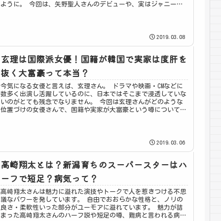
ように。 今回は、矢野聖人さんのデビューや、実はジャニーズ
に所属していたという噂と演技力についてまとめました。
2019.03.08
玄理は国際派女優！国籍が韓国で実家は度肝を
抜く大富豪って本当？
今気になる女優と言えば、玄理さん。 ドラマや映画・CMなどに
数多く出演し活躍しているのに、日本ではそこまで浸透していな
いのがとても残念でなりません。 今回は玄理さんがどのような
位置づけの女優さんで、国籍や実家が大富豪という噂についてま
とめました。
2019.03.06
高崎翔太とは？新潟育ちのスーパースターはハ
ーフで短足？病気って？
高崎翔太さんは魅力に溢れた演技やトークで人を惹きつける不思
議なパワーを発しています。 自由でおおらかな性格と、ノリの
良さ・柔軟性いった部分がユーモアに溢れています。 魅力が詰
まった高崎翔太さんのハーフ説や短足の噂、難病と言われる病気