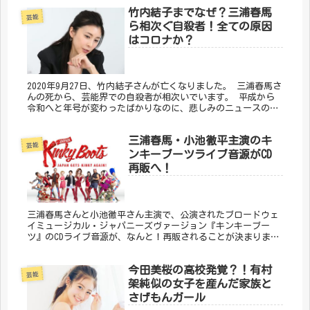
めました。
竹内結子までなぜ？三浦春馬
芸能
ら相次ぐ自殺者！全ての原因
はコロナか？
2020年9月27日、竹内結子さんが亡くなりました。 三浦春馬さ
んの死から、芸能界での自殺者が相次いでいます。 平成から
令和へと年号が変わったばかりなのに、悲しみのニュースの方
が多いのはなぜ？ 竹内結子さんがなぜ死亡したのかについて
まとめました。
三浦春馬・小池徹平主演のキ
芸能
ンキーブーツライブ音源がCD
再販へ！
三浦春馬さんと小池徹平さん主演で、公演されたブロードウェ
イミュージカル・ジャパニーズヴァージョン『キンキーブー
ツ』のCDライブ音源が、なんと！再販されることが決まりまし
た！ アスマートさんへの登録方法・CDの支払い方法・送料に
ついてまとめました。
今田美桜の高校発覚？！有村
芸能
架純似の女子を産んだ家族と
さげもんガール