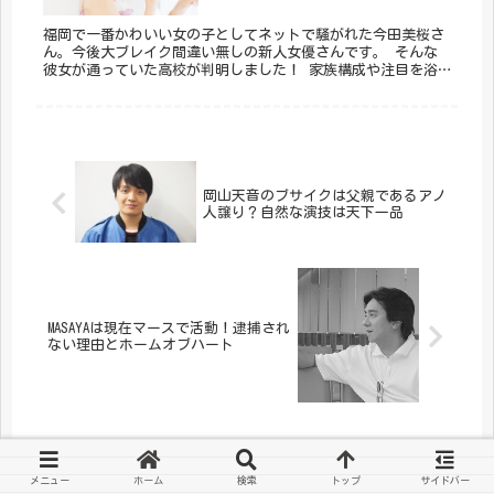
福岡で一番かわいい女の子としてネットで騒がれた今田美桜さ
ん。今後大ブレイク間違い無しの新人女優さんです。 そんな
彼女が通っていた高校が判明しました！ 家族構成や注目を浴
びるキッカケとなった『さげもんガールズ』についてまとめま
した。
岡山天音のブサイクは父親であるアノ
人譲り？自然な演技は天下一品
MASAYAは現在マースで活動！逮捕され
ない理由とホームオブハート
ホーム
芸能
メニュー
ホーム
検索
トップ
サイドバー