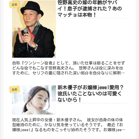
笹野高史の嫁の年齢がヤバ
芸能
イ！息子が逮捕された？あの
マッチョは本物！
自称『ワンシーン役者』として、頂いた仕事は断ることをせず
どんな役でもこなす笹野高史さん。 笹野さんは役に深みを出
すために、セリフの裏に隠された深い部分を自分なりに解釈
し、それを台本の余白に書き込むほどのこだわりよう。 この
シーンで出るこのセ...
新木優子がお嬢様jewel愛用？
芸能
彼氏いたことないのは可愛く
ないから！
現在人気上昇中の女優・新木優子さん。 彼女が自身の体の体
型維持のために、かなり気を使っているそうです。 最近『お
嬢様jewel』なるものをこっそり始めたそうです。お嬢様jewel
って何？ 彼女の彼氏のことや可愛くないっていう真相をまと