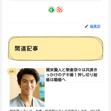
編集部
関連記事
賀来賢人と榮倉奈々は共演き
芸能
っかけのデキ婚！押し切り結
婚は離婚へ