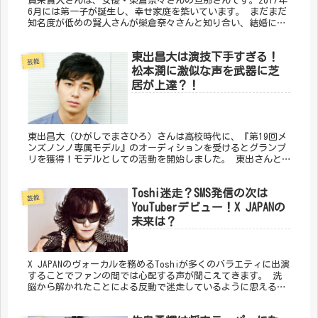
賀来賢人さんは、女優・榮倉奈々さんの旦那さんです。2017年
6月には第一子が誕生し、幸せ家庭を築いています。 まだまだ
知名度が低めの賢人さんが榮倉奈々さんと知り合い、結婚に至
るまでにはどのような経緯があったのでしょう。 離婚の危機
とは？
東出昌大は演技下手すぎる！
芸能
松本潤に激似な声を武器に芝
居が上達？！
東出昌大（ひがしでまさひろ）さんは高校時代に、『第19回メ
ンズノンノ専属モデル』のオーディションを受けるとグランプ
リを獲得！モデルとしての活動を開始しました。 東出さんと
いえば『高身長』ですよね。 舞台挨拶や何かの番組で共演者
さんと並んで立...
Toshi迷走？SMS発信の次は
芸能
YouTuberデビュー！X JAPANの
未来は？
X JAPANのヴォーカルを務めるToshiが多くのバラエティに出演
することでファンの間では心配する声が聞こえてきます。 洗
脳から解かれたことによる反動で迷走しているように思える
Toshiの行動を調査し、まとめました。