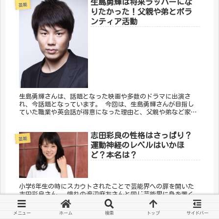
生島勇輝は将来ラッパーにな
芸能
りたかった！父親や弟とボラ
ンティア活動
生島勇輝さんは、話題となった映画や多数のドラマに出演さ
れ、今話題となっています。 今回は、生島勇輝さんが目指し
ていた職業や英会話が得意になった理由と、父親や弟など家族
のこと、そして気仙沼復興支援ボランティア活動についてまと
めました。
志田彩良の性格はさっぱり？
芸能
運動神経のレベルはいかほ
ど？本名は？
小学6年生の時にスカウトされたことで芸能界への扉を開いた
志田彩良さん。 憧れの渡辺麻友さんと同じ芸能界に身を置く
ことになるなんて、みじんも思っていなかったでしょうね。
今回は、志田彩良さんの性格や運動神経と、本名などについて
メニュー
ホーム
検索
トップ
サイドバー
まとめていきたいと思います。