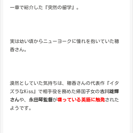
一章で紹介した『突然の留学』。
実は幼い頃からニューヨークに憧れを抱いていた穂
香さん。
漠然としていた気持ちは、穂香さんの代表作『イタ
ズラなKiss』で相手役を務めた帰国子女の
古川雄輝
さん
や、
永田琴監督
が
喋っている英語に触発
された
ようです。