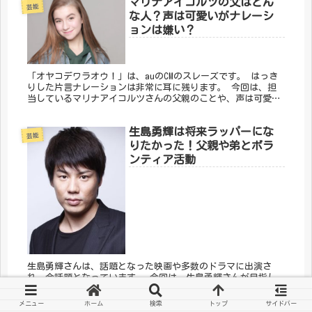
マリナアイコルツの父はどん
芸能
な人？声は可愛いがナレーシ
ョンは嫌い？
「オヤコデワラオウ！」は、auのCMのスレーズです。 はっき
りした片言ナレーションは非常に耳に残ります。 今回は、担
当しているマリナアイコルツさんの父親のことや、声は可愛い
のにナレーションが嫌われている理由についてまとめました。
生島勇輝は将来ラッパーにな
芸能
りたかった！父親や弟とボラ
ンティア活動
生島勇輝さんは、話題となった映画や多数のドラマに出演さ
れ、今話題となっています。 今回は、生島勇輝さんが目指し
ていた職業や英会話が得意になった理由と、父親や弟など家族
のこと、そして気仙沼復興支援ボランティア活動についてまと
メニュー
ホーム
検索
トップ
サイドバー
めました。