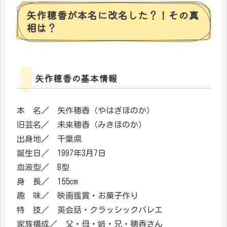
矢作穂香が本名に改名した？！その真
相は？
矢作穂香の基本情報
本 名／ 矢作穂香（やはぎほのか）
旧芸名／ 未来穂香（みきほのか）
出身地／ 千葉県
誕生日／ 1997年3月7日
血液型／ B型
身 長／ 155cm
趣 味／ 映画鑑賞・お菓子作り
特 技／ 英会話・クラッシックバレエ
家族構成／ 父・母・姉・兄・穂香さん