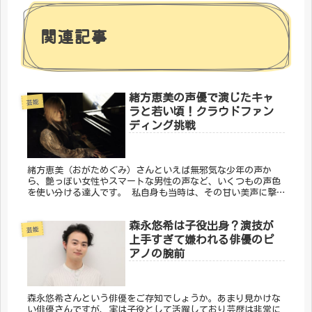
関連記事
緒方恵美の声優で演じたキャ
芸能
ラと若い頃！クラウドファン
ディング挑戦
緒方恵美（おがためぐみ）さんといえば無邪気な少年の声か
ら、艶っぽい女性やスマートな男性の声など、いくつもの声色
を使い分ける達人です。 私自身も当時は、その甘い美声に撃
ち抜かれていたひとりです。今考えると、宝塚のような感覚だ
ったのかもしれませ...
森永悠希は子役出身？演技が
芸能
上手すぎて嫌われる俳優のピ
アノの腕前
森永悠希さんという俳優をご存知でしょうか。あまり見かけな
い俳優さんですが、実は子役として活躍しており芸歴は非常に