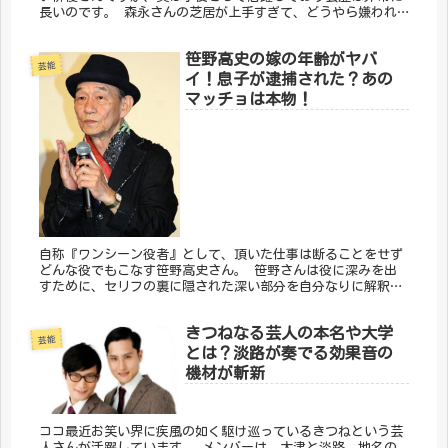
長いのです。 森永さんの芝居が上手すぎて、どうやら嫌われ
てしまっているようなのです。 ピアノも弾けちゃう森永悠希
って、どんな人物？
笹野高史の嫁の年齢がヤバ
芸能
イ！息子が逮捕された？あの
マッチョは本物！
自称『ワンシーン役者』として、頂いた仕事は断ることをせず
どんな役でもこなす笹野高史さん。 笹野さんは役に深みを出
すために、セリフの裏に隠された深い部分を自分なりに解釈
し、それを台本の余白に書き込むほどのこだわりよう。 この
シーンで出るこのセ...
きつねなる芸人の本名や大学
芸能
とは？淡路が奏でる効果音の
機材が斬新
ココ最近お笑い界に疾風の如く駆け巡っているきつねという芸
人さんが活躍しています。 メンバーは、大津と淡路。地名の