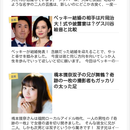
ような名字の二人の芸風は、新しいのにどこか古臭く、一度見
たら癖になってしまう人続出です。 今回はきつねについてま
とめました。
ベッキー結婚の相手は片岡治
芸能
大！式や披露宴は？ゲス川谷
絵音と比較
ベッキーが結婚発表！ 念願だった結婚を迎えることで、やっ
と幸せを掴みました。 今度は彼と同じ方向を向いてしっか人
生を歩んでいって欲しいと切に願います。 今回はベッキーの
馴れ初めと結婚式や披露宴について、川谷絵音と片岡治大さん
を比較しました。
橋本環奈双子の兄が舞鶴？奇
芸能
跡の一枚の撮影者もガッカリ
の太った足
橋本環奈さんは福岡ローカルアイドル時代、一人の男性の『奇
跡の一枚』で女優の道を切り開きました。 そんな彼女に兄が
二人、しかも次男とは双子というから驚きです！ 双子兄はイ