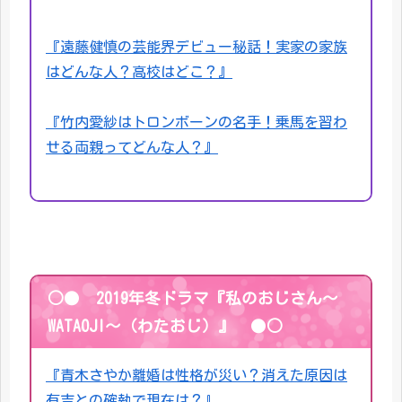
『遠藤健慎の芸能界デビュー秘話！実家の家族
はどんな人？高校はどこ？』
『竹内愛紗はトロンボーンの名手！乗馬を習わ
せる両親ってどんな人？』
○● 2019年冬ドラマ『私のおじさん～
WATAOJI～（わたおじ）』 ●○
『青木さやか離婚は性格が災い？消えた原因は
有吉との確執で現在は？』