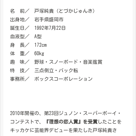
名 前／ 戸塚純貴（とづかじゅんき）
出身地／ 岩手県盛岡市
誕生日／ 1992年7月22日
血液型／ A型
身 長／ 172cm
体 重／ 60kg
趣 味／ 野球・スノーボード・音楽鑑賞
特 技／ 三点倒立・バック転
事務所／ ボックスコーポレーション
2010年開催の、第23回ジュノン・スーパーボーイ・
コンテストで、
『理想の恋人賞』を受賞
したことを
キッカケに芸能界デビューを果たした戸塚純貴さ