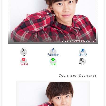
https://deview.co.jp/
X
Facebook
はてブ
Pocket
LINE
コピー
2018.12.09
2019.05.04