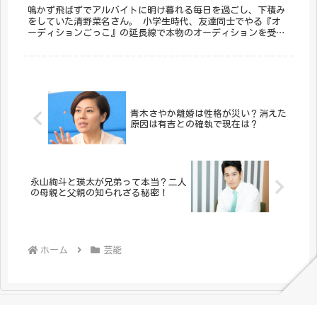
鳴かず飛ばずでアルバイトに明け暮れる毎日を過ごし、下積み
をしていた清野菜名さん。 小学生時代、友達同士でやる『オ
ーディションごっこ』の延長線で本物のオーディションを受け
に行ったのがきっかけで芸能界デビューすることになりまし
た。
青木さやか離婚は性格が災い？消えた
原因は有吉との確執で現在は？
永山絢斗と瑛太が兄弟って本当？二人
の母親と父親の知られざる秘密！
ホーム
芸能