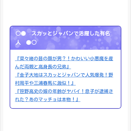
○● スカッとジャパンで活躍した有名
人 ●○
『菜々緒の昔の顔が男？！かわいい小悪魔を産
んだ両親と高身長の兄弟』
『金子大地はスカッとジャパンで人気爆発！野
村周平や三浦春馬に激似！』
『笹野高史の嫁の年齢がヤバイ！息子が逮捕さ
れた？あのマッチョは本物！』