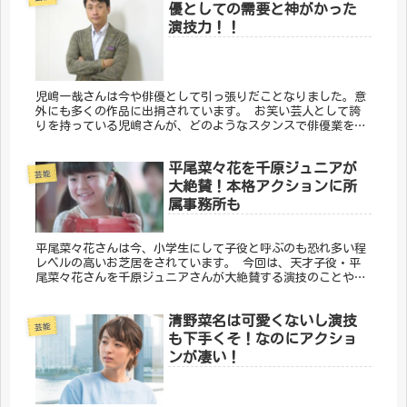
優としての需要と神がかった
演技力！！
児嶋一哉さんは今や俳優として引っ張りだことなりました。意
外にも多くの作品に出捐されています。 お笑い芸人として誇
りを持っている児嶋さんが、どのようなスタンスで俳優業をこ
なしているのでしょう。 演技力などにもついてまとめまし
た。
平尾菜々花を千原ジュニアが
芸能
大絶賛！本格アクションに所
属事務所も
平尾菜々花さんは今、小学生にして子役と呼ぶのも恐れ多い程
レベルの高いお芝居をされています。 今回は、天才子役・平
尾菜々花さんを千原ジュニアさんが大絶賛する演技のことや、
アクションにも挑戦していること、平尾菜々花を育てた事務所
についてまとめました。
清野菜名は可愛くないし演技
芸能
も下手くそ！なのにアクショ
ンが凄い！