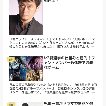
相性は？
『朝生ワイド す・またん！』でお馴染みのお天気お姉さんで
タレントの斉藤雪乃（さいとうゆきの）さんが、4月30日に結
婚したことを生発表されました！ 雪乃さんは2010年より、月
曜日～水曜日のお天気を担当されてもう8年が経つんですね。
永遠のア...
AKB総選挙の仕組みと目的！フ
芸能
ァン・メンバーも迷惑で残酷
なゲーム
日本の夏の風物詩となった『AKB48総選挙』。 2018年で第10回
を迎えAKB48グループメンバーは、53枚目のシングルCDの選抜
メンバーを選出すべく、『世界選抜総選挙～世界のセンターは
誰だ？～』と銘打って6月16日土曜日にナゴヤドームに...
児嶋一哉がドラマで開花？俳
芸能