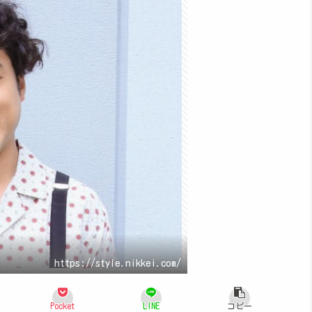
https://style.nikkei.com/
Pocket
LINE
コピー