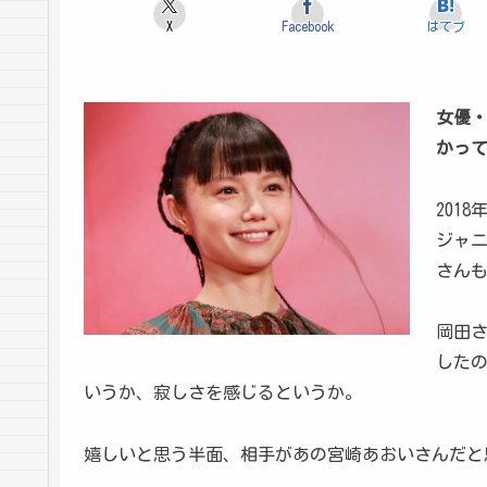
X
Facebook
はてブ
女優
かっ
201
ジャニ
さん
岡田さ
した
いうか、寂しさを感じるというか。
嬉しいと思う半面、相手があの宮崎あおいさんだと