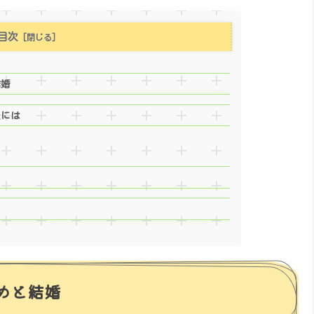
目次
結婚
景には
めと結婚