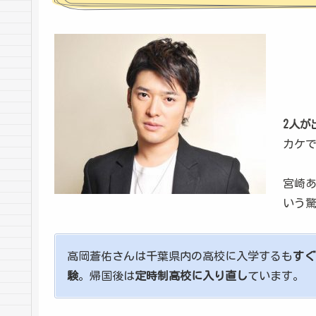
2人が
カケ
宮崎あ
いう
高岡蒼佑さんは千葉県内の高校に入学するも
すぐ
験
。帰国後は
定時制高校に入り直し
ています。