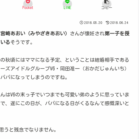
Pocket
LINE
コピー
2018.05.20
2018.06.24
・宮崎あおい（みやざきあおい）
さんが懐妊され
第一子を授
ている
そうです。
8年の秋頃にはママになる予定、ということは結婚相手である
ーズアイドルグループV6・岡田准一（おかだじゅんいち）
もパパになってしまうのですね。
んはV6の末っ子でいつまでも可愛い弟のように思っていま
ので、遂にこの日が、パパになる日がくるなんて感慨深いと
思うと残念でなりません。