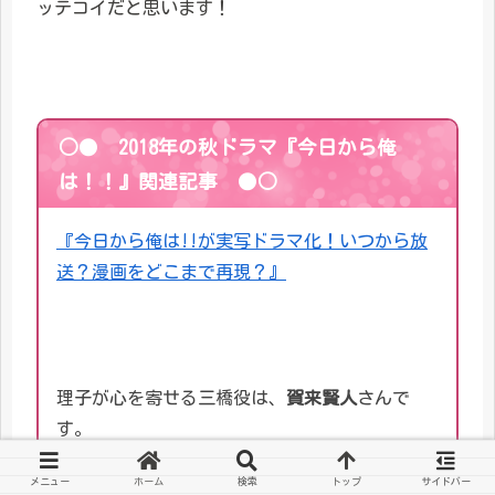
ッテコイだと思います！
○● 2018年の秋ドラマ
『今日から俺
は！！』
関連記事 ●○
『今日から俺は!!が実写ドラマ化！いつから放
送？漫画をどこまで再現？』
理子が心を寄せる三橋役は、
賀来賢人
さんで
す。
メニュー
ホーム
検索
トップ
サイドバー
『賀来賢人と榮倉奈々は共演きっかけのデキ