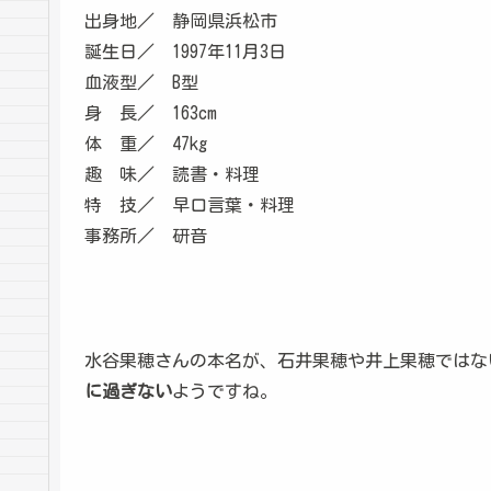
出身地／ 静岡県浜松市
誕生日／ 1997年11月3日
血液型／ B型
身 長／ 163cm
体 重／ 47kg
趣 味／ 読書・料理
特 技／ 早口言葉・料理
事務所／ 研音
水谷果穂さんの本名が、石井果穂や井上果穂ではな
に過ぎない
ようですね。