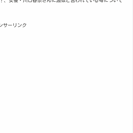
？、女優・川口春奈さんに激似と言われている噂について
ンサーリンク