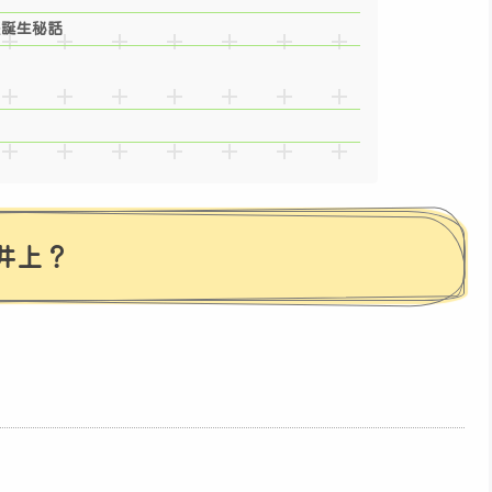
優誕生秘話
井上？