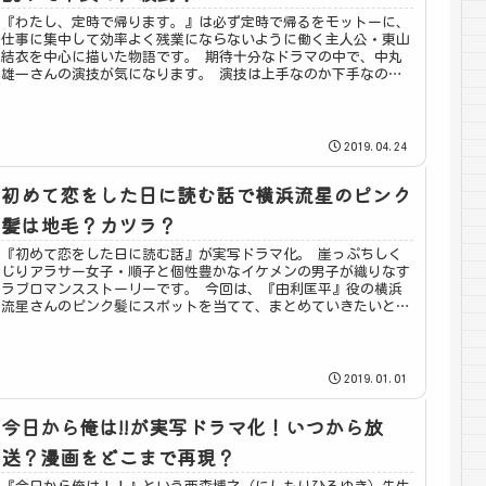
『わたし、定時で帰ります。』は必ず定時で帰るをモットーに、
仕事に集中して効率よく残業にならないように働く主人公・東山
結衣を中心に描いた物語です。 期待十分なドラマの中で、中丸
雄一さんの演技が気になります。 演技は上手なのか下手なのか
まとめました。
2019.04.24
初めて恋をした日に読む話で横浜流星のピンク
髪は地毛？カツラ？
『初めて恋をした日に読む話』が実写ドラマ化。 崖っぷちしく
じりアラサー女子・順子と個性豊かなイケメンの男子が織りなす
ラブロマンスストーリーです。 今回は、『由利匡平』役の横浜
流星さんのピンク髪にスポットを当てて、まとめていきたいと思
います。
2019.01.01
今日から俺は!!が実写ドラマ化！いつから放
送？漫画をどこまで再現？