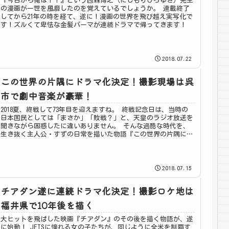
『今日から俺は！！』という西森博之（にしもりひろゆき）先生
の漫画が一世を風靡したのを覚えているでしょうか。 連載終了
してから21年の時を経て、遂に！漫画の世界を飛び越え実写化で
す！ズルくて卑怯な金髪パーマが連続ドラマで帰ってきます！
2018.07.22
この世界の片隅にドラマ化決定！撮影現場は呉
市で劇中音楽が豪華！
2018夏、終戦して73年目を迎えますね。 終戦記念日は、当時の
日本国民としては「まさか」「敗戦？」と、天皇のラジオ放送を
聞きながら困惑したに違いありません。 そんな過酷な時代を、
生き抜く主人公・すずの日常を描いた物語『この世界の片隅に』
がドラマ化決定！
2018.07.15
チアダン遂に連続ドラマ化決定！撮影ロケ地は
福井県で10年後を描く
大ヒットを飛ばした映画『チアダン』のその後を描く物語が、遂
に始動！ JETSに憧れる女の子たちが、同じように全米を制覇す