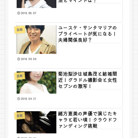
法とマインドは？
2019.06.07
ユースケ・サンタマリアの
芸能
プライベートが気になる！
夫婦関係良好？
2018.05.04
菊池梨沙は城島茂と結婚間
芸能
近！グラドル撮影会と女性
セブンの激写！
2018.04.21
緒方恵美の声優で演じたキ
芸能
ャラと若い頃！クラウドフ
ァンディング挑戦