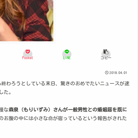
Pocket
LINE
コピー
2018.04.01
3月も終わろうとしている末日、驚きのおめでたいニュースが速
した。
漫な
森泉（もりいずみ）さんが一般男性との婚姻届を既に
のお腹の中には小さな命が宿っているという報告がされた