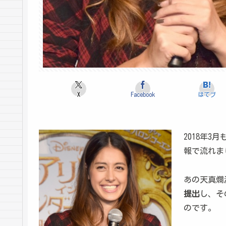
X
Facebook
はてブ
2018年
報で流れま
あの天真爛
提出
し、そ
のです。