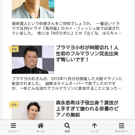
賀来賢人という俳優さんをご存知でしょうか。 一番近いドラ
マでは月9ドラマ『海月姫』のカイ・フィッシュ役で出演され
ていました。 他には『Nのために』とか『泣くな、はらちゃ
ん』とか、連続テレビ小説『花子とアン』などにも出演さてい
ましたよ。
ブラマヨ小杉が時間切れ！人
芸能
生初のフルマラソン完走出来
ず悔しいです！
ブラマヨ小杉さんが、2018年11月25日開催した大阪マラソンに
参加されました。 結果はタイムオーバーで終了したのです
が、一体どんな流れでフルマラソンに参加することになったの
でしょうか。 今回は小杉さんの無謀な挑戦についてまとめま
した。
森永悠希は子役出身？演技が
芸能
上手すぎて嫌われる俳優のピ
アノの腕前
メニュー
ホーム
検索
トップ
サイドバー
森永悠希さんという俳優をご存知でしょうか。あまり見かけな