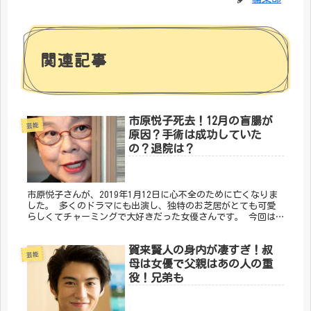
関連記事
市原悦子死去！12月の盲腸が
芸能
原因？手術は成功していた
の？退院は？
市原悦子さんが、2019年1月12日に心不全のために亡くなりま
した。 多くのドラマにも出演し、独特のお芝居がとても可愛
らしくてチャーミングで大好きだった女優さんです。 今回は
市原悦子さんが亡くなる一ヶ月前の入院についてまとめまし
た。
賀来賢人の身内が凄すぎ！叔
芸能
母は女優で父親はあの人の重
役！兄弟も