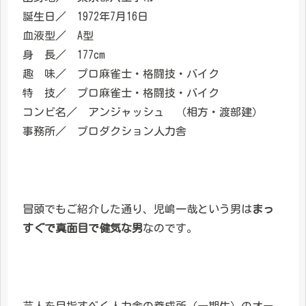
誕生日／ 1972年7月16日
血液型／ A型
身 長／ 177cm
趣 味／ プロ麻雀士・格闘技・バイク
特 技／ プロ麻雀士・格闘技・バイク
コンビ名／ アンジャッシュ （相方・渡部建）
事務所／ プロダクション人力舎
冒頭でもご紹介した通り、児嶋一哉という男は
まっ
すぐで真面目で健気な男
なのです。
芸人を目指すベく人力舎の養成所（一期生）のオー