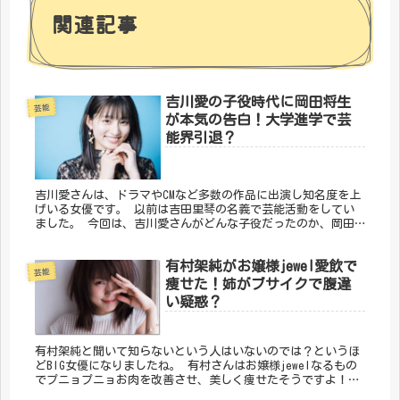
関連記事
吉川愛の子役時代に岡田将生
芸能
が本気の告白！大学進学で芸
能界引退？
吉川愛さんは、ドラマやCMなど多数の作品に出演し知名度を上
げいる女優です。 以前は吉田里琴の名義で芸能活動をしてい
ました。 今回は、吉川愛さんがどんな子役だったのか、岡田
将生さんにプロポーズをさせてしまった経緯や大学などについ
てまとめました。
有村架純がお嬢様jewel愛飲で
芸能
痩せた！姉がブサイクで腹違
い疑惑？
有村架純と聞いて知らないという人はいないのでは？というほ
どBIG女優になりましたね。 有村さんはお嬢様jewelなるもの
でプニョプニョお肉を改善させ、美しく痩せたそうですよ！
と、いうことでお嬢様jewelやブサイクで腹違いの疑惑ありの