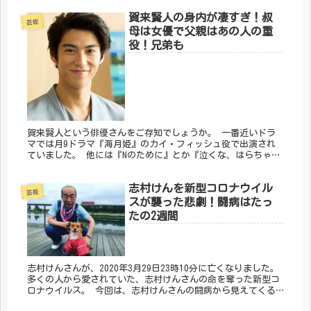
姉をまとめました。
賀来賢人の身内が凄すぎ！叔
芸能
母は女優で父親はあの人の重
役！兄弟も
賀来賢人という俳優さんをご存知でしょうか。 一番近いドラ
マでは月9ドラマ『海月姫』のカイ・フィッシュ役で出演され
ていました。 他には『Nのために』とか『泣くな、はらちゃ
ん』とか、連続テレビ小説『花子とアン』などにも出演さてい
ましたよ。
志村けんを新型コロナウイル
芸能
スが襲った悲劇！闘病はたっ
たの2週間
志村けんさんが、2020年3月29日23時10分に亡くなりました。
多くの人から愛されていた、志村けんさんの命を奪った新型コ
ロナウイルス。 今回は、志村けんさんの闘病から見えてくる
現実や、亡くなってからの様子などをまとめました。