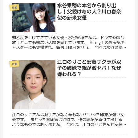
水谷果穂の本名から割り出
芸能
し！父親はあの人？川口春奈
似の新米女優
知名度を上げてきている女優・水谷果穂さんは、ドラマやCMや
歌手としても幅広い活躍を見せています。 Going！のお天気キ
ャスターにも抜擢され、毎週土曜日を担当。 今回は水谷果穂
さんの本名や父親があの人？女優・川口春奈さんに激似な噂に
ついてまとめました。
江口のりこと安藤サクラが双
芸能
子の姉妹で親が激ヤバ！なぜ
嫌われる？
江口のりこさんは派手さがなく華もないといった印象が強い女
優です。 まとった雰囲気は独特で、他の誰かが真似て出せる
ようなものではありません。 今回は、江口のりこさんと安藤
サクラさんの姉妹関係疑惑や両親のこと、面白いのに嫌われる
理由についてまとめました。