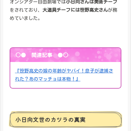
オンシアター自由劇場では
小日向さんは美術チーフ
をされており、
大道具チーフには笹野高史さん
が務
めていました。
○● 関連記事 ●○
『笹野高史の嫁の年齢がヤバイ！息子が逮捕さ
れた？あのマッチョは本物！』
小日向文世のカツラの真実