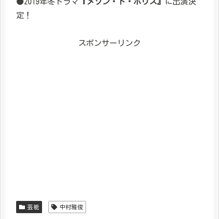
●2019年冬ドラマ
『メゾン・ド・ポリス』
に出演決
定！
スポンサーリンク
芸能
中村雅俊