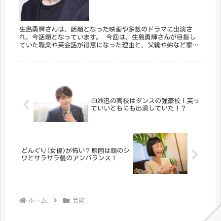
生島勇輝さんは、話題となった映画や多数のドラマに出演さ
れ、今話題となっています。 今回は、生島勇輝さんが目指し
ていた職業や英会話が得意になった理由と、父親や弟など家族
のこと、そして気仙沼復興支援ボランティア活動についてまと
めました。
白洲迅の高校はダンスの強豪校！笑っ
ていいともにも出演していた！？
どんぐり(女優)が怖い？原因は顔のシ
ワとサラサラ髪のアンバランス！
ホーム
芸能