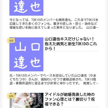
今となっては、TOKIOのメンバーも関係者も、これまでTOKIOを
応援してきた多くのファンも、驚きや悲しみ・怒り・諦めなど
複雑な思いを胸に抱えてしまった事件となりました。 山口達
也さんの退職願が2018年5月6日に正式に受理され、TOKIO...
山口達也キスだけじゃない！
芸能
抱えた病気と新生TOKIOのこれ
から！
元・TOKIOのメンバーでベースを担当していた山口達也（やま
ぐちたつや）さんが、強制わいせつで書類送検され、TOKIO脱
退・事務所退所に至るまでが非常に早かったです。 発覚して
から退職願が受理されるまでが僅か11日の出来事でした。 お
酒を飲...
アイドルが結婚発表した時の
芸能
ファン心理とは？裏切り？祝
福できる？