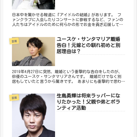
日本中を驚かせる報道に『アイドルの結婚』があります。 フ
ァンクラブに入会したりコンサートに参戦するなど、ファンの
人たちはアイドルのために何らかの形でお金を貢ぎ応援してい
るのです。 だからこそ突然の結婚発表をファンは『裏切り行
為だ』と感じてしまうのです。
ユースケ・サンタマリア離婚
芸能
告白！元嫁との馴れ初めと別
居理由は？
2019年4月27日に突然、離婚という衝撃的な告白をしたのが、
俳優のユースケ・サンタマリアさんです。 離婚だけでなく別
居もしていたと言うから驚きです。 あまりにも衝撃的で思わ
ず言葉を失ってしまいました。 二人の間に何があったのでし
ょうか。
生島勇輝は将来ラッパーにな
芸能
りたかった！父親や弟とボラ
ンティア活動