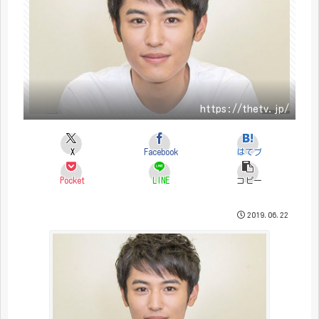
https://thetv.jp/
X
Facebook
はてブ
Pocket
LINE
コピー
2019.06.22