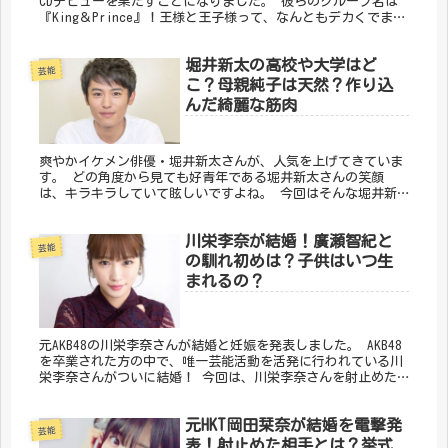
CDデビューを果たすことになりました。 彼らのグループ名は
『King＆Prince』！王様と王子様って、なんともデカくでまし
たが、これがそうでもないようです。 ジャニーズアイドル
は...
堀井新太の高校や大学はど
芸能
こ？母親純子は天然？作り込
んだ綺麗な筋肉
爽やかイケメン俳優・堀井新太さんが、人気を上げてきていま
す。 どの角度から見ても好青年である堀井新太さんの笑顔
は、キラキラしていて眩しいですよね。 今回はそんな堀井新
太さんの、高校や大学、母親や美しい筋肉についてまとめまし
た。
川栄李奈が結婚！廣瀬智紀と
芸能
の馴れ初めは？子供はいつ生
まれるの？
元AKB48の川栄李奈さんが結婚と妊娠を発表しました。 AKB48
を卒業された方の中で、唯一芸能活動を活発に行われている川
栄李奈さんがついに結婚！ 今回は、川栄李奈さんを射止めた
廣瀬智紀さんってどんな人のなのか、馴れ初めと第一子につい
てまとめました。
元HKT岡田栞奈が結婚を電撃発
芸能
表！射止めた相手とは？挙式