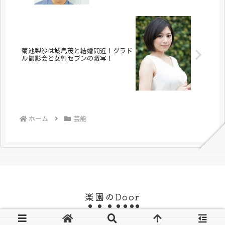
菊池梨沙は城島茂と結婚間近！グラド
ル撮影会と女性セブンの激写！
ホーム
芸能
楽園のDoor
Copyright © 2018-2026 楽園のDoor All Rights Reserved.