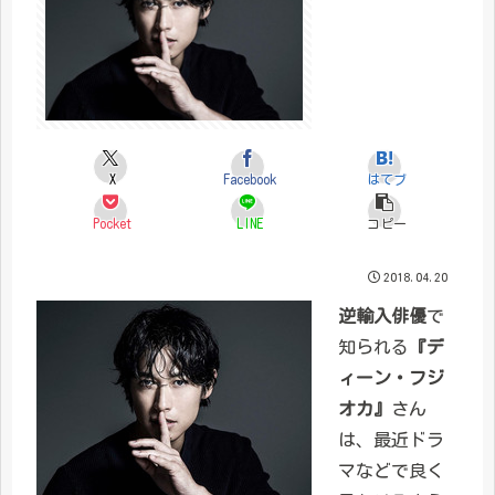
X
Facebook
はてブ
Pocket
LINE
コピー
2018.04.20
逆輸入俳優
で
知られる
『デ
ィーン・フジ
オカ』
さん
は、最近ドラ
マなどで良く