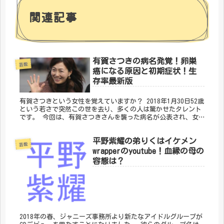
関連記事
有賀さつきの病名発覚！卵巣
芸能
癌になる原因と初期症状！生
存率最新版
有賀さつきという女性を覚えていますか？ 2018年1月30日52歳
という若さで突然この世を去り、多くの人は驚かせたタレント
です。 今回は、有賀さつきさんを襲った病名が公表され、女
性としては他人事ではないことをお伝えしたく記事にまとめま
した。
平野紫耀の弟りくはイケメン
芸能
wrapperのyoutube！血縁の母の
容態は？
2018年の春、ジャニーズ事務所より新たなアイドルグループが