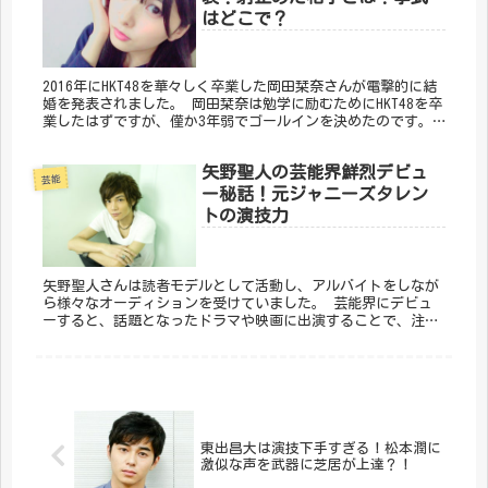
はどこで？
2016年にHKT48を華々しく卒業した岡田栞奈さんが電撃的に結
婚を発表されました。 岡田栞奈は勉学に励むためにHKT48を卒
業したはずですが、僅か3年弱でゴールインを決めたのです。
さて、お相手はどんな人で、挙式はどこで行ったのでしょう
か。
矢野聖人の芸能界鮮烈デビュ
芸能
ー秘話！元ジャニーズタレン
トの演技力
矢野聖人さんは読者モデルとして活動し、アルバイトをしなが
ら様々なオーディションを受けていました。 芸能界にデビュ
ーすると、話題となったドラマや映画に出演することで、注目
されるように。 今回は、矢野聖人さんのデビューや、実はジ
ャニーズに所属していたという噂と演技力についてまとめまし
た。
東出昌大は演技下手すぎる！松本潤に
激似な声を武器に芝居が上達？！