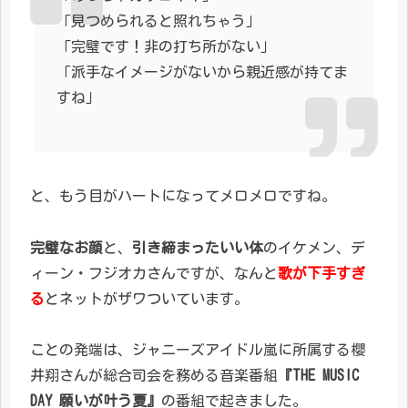
「見つめられると照れちゃう」
「完璧です！非の打ち所がない」
「派手なイメージがないから親近感が持てま
すね」
と、もう目がハートになってメロメロですね。
完璧なお顔
と、
引き締まったいい体
のイケメン、デ
ィーン・フジオカさんですが、なんと
歌が下手すぎ
る
とネットがザワついています。
ことの発端は、ジャニーズアイドル嵐に所属する櫻
井翔さんが総合司会を務める音楽番組
『THE MUSIC
DAY 願いが叶う夏』
の番組で起きました。