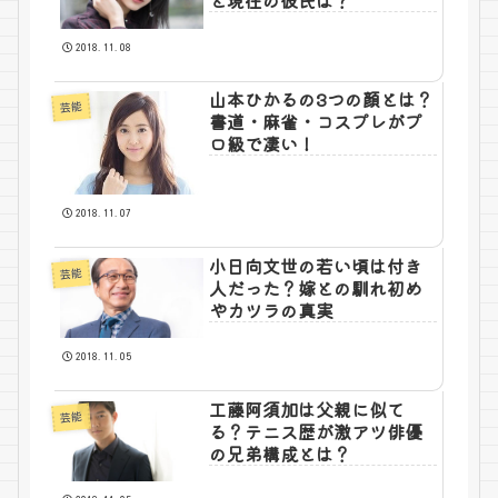
と現在の彼氏は？
2018.11.08
山本ひかるの3つの顔とは？
芸能
書道・麻雀・コスプレがプ
ロ級で凄い！
2018.11.07
小日向文世の若い頃は付き
芸能
人だった？嫁との馴れ初め
やカツラの真実
2018.11.05
工藤阿須加は父親に似て
芸能
る？テニス歴が激アツ俳優
の兄弟構成とは？