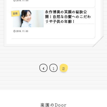
2018.11.05
永作博美の笑顔の秘訣公
芸能
開！自然な白髪へのこだわ
りや子供の年齢！
2018.11.03
前
1
2
へ
楽園のDoor