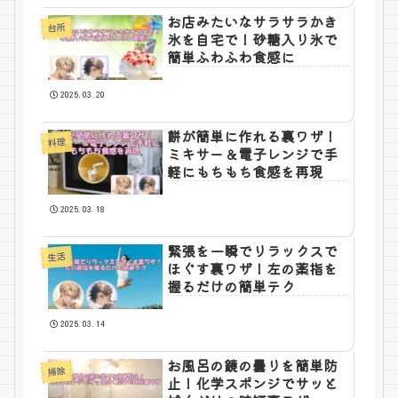
お店みたいなサラサラかき
台所
氷を自宅で！砂糖入り氷で
簡単ふわふわ食感に
2025.03.20
餅が簡単に作れる裏ワザ！
料理
ミキサー＆電子レンジで手
軽にもちもち食感を再現
2025.03.18
緊張を一瞬でリラックスで
生活
ほぐす裏ワザ！左の薬指を
握るだけの簡単テク
2025.03.14
お風呂の鏡の曇りを簡単防
掃除
止！化学スポンジでサッと