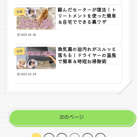
縮んだセーターが復活！ト
洗濯
リートメントを使った簡単
＆自宅でできる裏ワザ
2025.03.06
換気扇の油汚れがスルッと
台所
落ちる！ドライヤーの温風
で簡単＆時短お掃除術
2025.03.05
次のページ