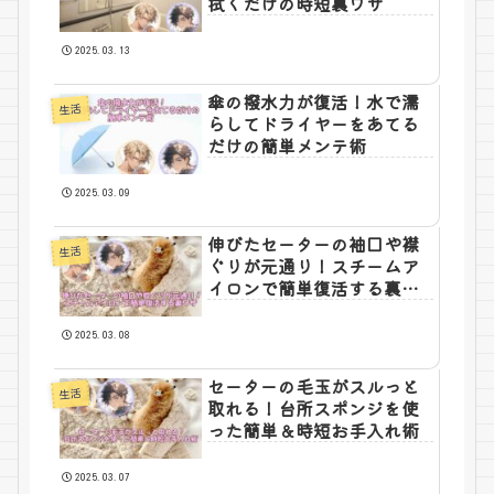
拭くだけの時短裏ワザ
2025.03.13
傘の撥水力が復活！水で濡
生活
らしてドライヤーをあてる
だけの簡単メンテ術
2025.03.09
伸びたセーターの袖口や襟
生活
ぐりが元通り！スチームア
イロンで簡単復活する裏ワ
ザ
2025.03.08
セーターの毛玉がスルっと
生活
取れる！台所スポンジを使
った簡単＆時短お手入れ術
2025.03.07