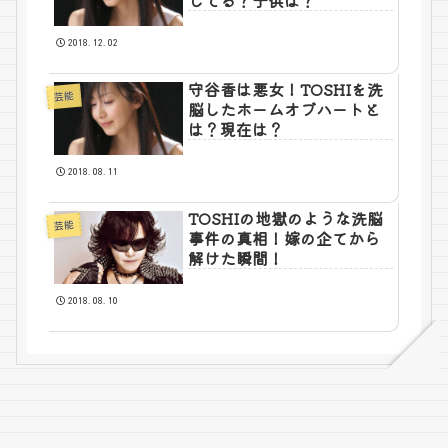
してる？子供は？
2018.12.02
守谷香は悪女！TOSHIを洗
芸能
脳したホームオブハートと
は？現在は？
2018.08.11
TOSHIの地獄のような洗脳
芸能
事件の真相！嫁の企てから
解けた瞬間！
2018.08.10