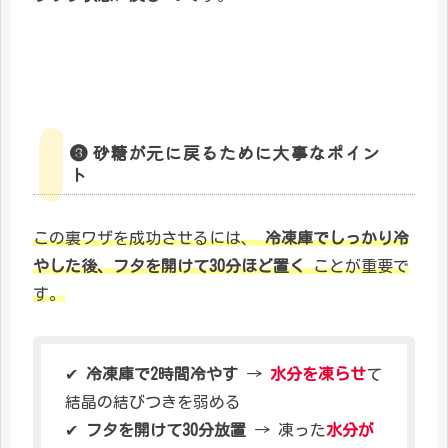
❸ 砂糖が元に戻るために大事なポイン
ト
この裏ワザを成功させるには、
冷凍庫でしっかり冷
やした後、フタを開けて30分ほど置く
ことが重要で
す。
✔
冷凍庫で2時間冷やす
→
水分を凍らせ
て
結晶の結びつきを弱める
✔
フタを開けて30分放置
→ 凍った
水分が