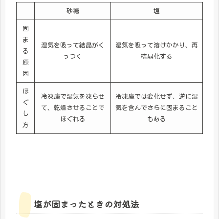
砂糖
塩
固
ま
湿気を吸って結晶がく
湿気を吸って溶けかかり、再
る
っつく
結晶化する
原
因
ほ
冷凍庫で湿気を凍らせ
冷凍庫では変化せず、逆に湿
ぐ
て、乾燥させることで
気を含んでさらに固まること
し
ほぐれる
もある
方
塩が固まったときの対処法