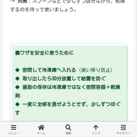
→
対策
：スプーンなどで少しずつ混ぜながら、乾燥
するのを待って使いましょう。
裏ワザを安全に使うために
◆
密閉して冷凍庫へ入れる
（臭い移り防止）
◆
取り出したら30分放置して結露を防ぐ
◆
普段の保存は冷凍庫ではなく密閉容器＋乾燥
剤
◆
一度に全部を混ぜようとせず、少しずつほぐ
す
メニュー
ホーム
検索
トップ
サイドバー