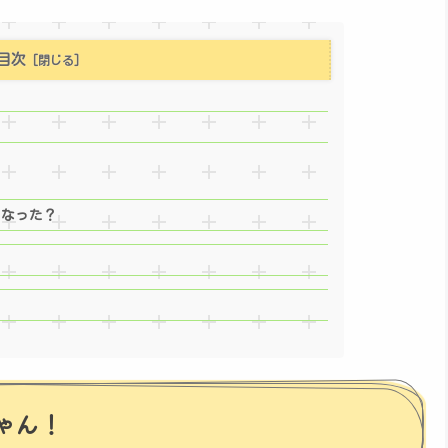
目次
！
くなった？
！
ゃん！