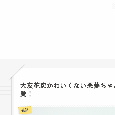
大友花恋かわいくない悪夢ちゃ
愛！
芸能