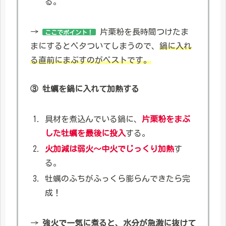
る。
→
片栗粉を長時間つけたま
ここでポイント！
まにするとベタついてしまうので、
鍋に入れ
る直前にまぶすのがベストです。
③ 牡蠣を鍋に入れて加熱する
具材を煮込んでいる鍋に、
片栗粉をまぶ
した牡蠣を最後に投入
する。
火加減は弱火～中火でじっくり加熱
す
る。
牡蠣のふちがふっくら膨らんできたら完
成！
→
強火で一気に煮ると、水分が急激に抜けて