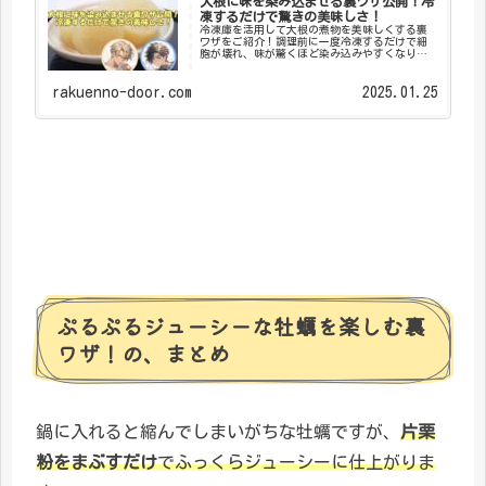
大根に味を染み込ませる裏ワザ公開！冷
凍するだけで驚きの美味しさ！
冷凍庫を活用して大根の煮物を美味しくする裏
ワザをご紹介！調理前に一度冷凍するだけで細
胞が壊れ、味が驚くほど染み込みやすくなりま
す。手順は大根を切って冷凍庫に入れるだけ。
解凍せずそのまま調理できるので手間いらず。
他の野菜にも応用可能なこの方法、適した野菜
rakuenno-door.com
2025.01.25
や注意点も詳しく解説。冷凍効果で1ランク上の
料理を作りたい方必見！
ぷるぷるジューシーな牡蠣を楽しむ裏
ワザ！の、まとめ
鍋に入れると縮んでしまいがちな牡蠣ですが、
片栗
粉をまぶすだけ
でふっくらジューシーに仕上がりま