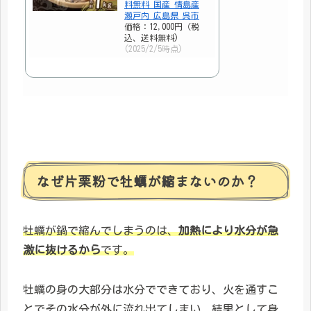
料無料 国産 情島産
瀬戸内 広島県 呉市
価格：12,000円（税
込、送料無料)
(2025/2/5時点)
なぜ片栗粉で牡蠣が縮まないのか？
牡蠣が鍋で縮んでしまうのは、
加熱により水分が急
激に抜けるから
です。
牡蠣の身の大部分は水分でできており、火を通すこ
とでその水分が外に流れ出てしまい、結果として身