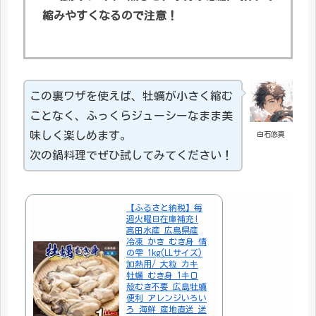
縮みやすくなるので注意！
この裏ワザを使えば、牡蠣が小さく縮む
ことなく、ふっくらジューシーなまま美
味しく楽しめます。
白石悠真
次の鍋料理でぜひ試してみてください！
【ふるさと納税】毎
週火曜日在庫補充!
高田水産 広島県産
冷凍 かき むき身 情
の雫 1kg(LLサイズ)
加熱用/ 大粒 カキ
牡蠣 むき身 1キロ
殻むき不要 広島牡蠣
便利 アレンジいろい
ろ 海鮮 産地直送 送