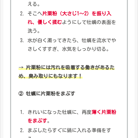
える。
そこへ
片栗粉（大さじ1～2）を振り入
れ、優しく揉む
ようにして牡蠣の表面を
洗う。
水が白く濁ってきたら、牡蠣を流水でや
さしくすすぎ、水気をしっかり切る。
→
片栗粉には汚れを吸着する働きがあるた
め、臭み取りにもなります！
② 牡蠣に片栗粉をまぶす
きれいになった牡蠣に、再度
薄く片栗粉
をまぶす
。
まぶしたらすぐに鍋に入れる準備をす