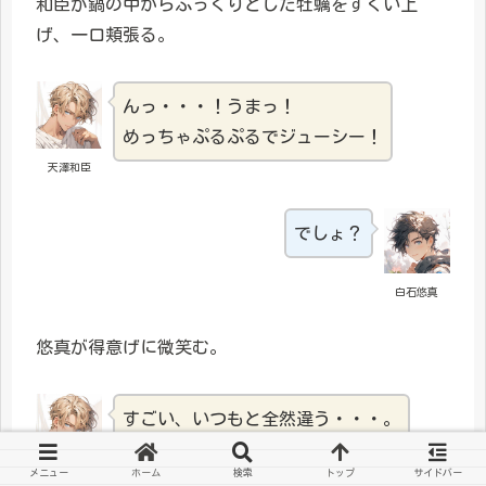
和臣が鍋の中からぷっくりとした牡蠣をすくい上
げ、一口頬張る。
んっ・・・！うまっ！
めっちゃぷるぷるでジューシー！
天澤和臣
でしょ？
白石悠真
悠真が得意げに微笑む。
すごい、いつもと全然違う・・・。
悠真、天才じゃん！
メニュー
ホーム
検索
トップ
サイドバー
天澤和臣