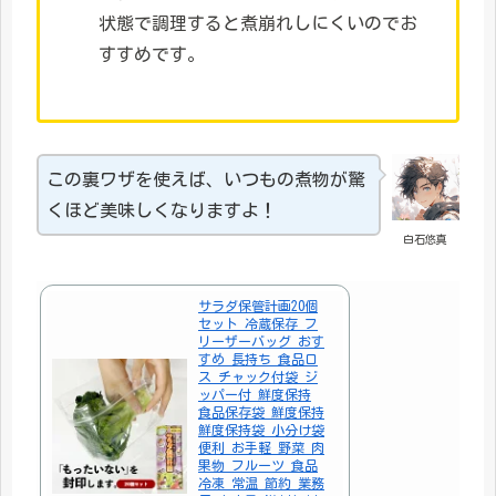
状態で調理すると煮崩れしにくいのでお
すすめです。
この裏ワザを使えば、いつもの煮物が驚
くほど美味しくなりますよ！
白石悠真
サラダ保管計画20個
セット 冷蔵保存 フ
リーザーバッグ おす
すめ 長持ち 食品ロ
ス チャック付袋 ジ
ッパー付 鮮度保持
食品保存袋 鮮度保持
鮮度保持袋 小分け袋
便利 お手軽 野菜 肉
果物 フルーツ 食品
冷凍 常温 節約 業務