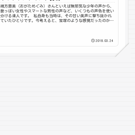
緒方恵美（おがためぐみ）さんといえば無邪気な少年の声から、
艶っぽい女性やスマートな男性の声など、いくつもの声色を使い
分ける達人です。 私自身も当時は、その甘い美声に撃ち抜かれ
ていたひとりです。今考えると、宝塚のような感覚だったのかも
しれませ...
2018.03.24