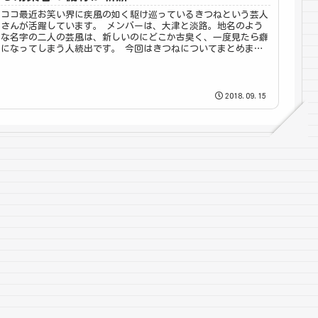
ココ最近お笑い界に疾風の如く駆け巡っているきつねという芸人
さんが活躍しています。 メンバーは、大津と淡路。地名のよう
な名字の二人の芸風は、新しいのにどこか古臭く、一度見たら癖
になってしまう人続出です。 今回はきつねについてまとめまし
た。
2018.09.15