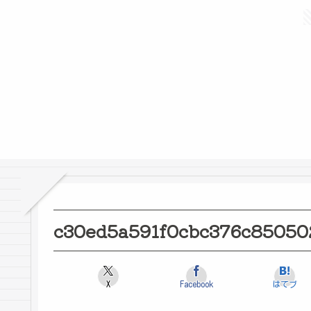
c30ed5a591f0cbc376c85050
X
Facebook
はてブ